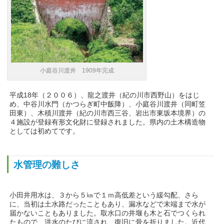
小庭谷川渡井 1909年完成
平成18年（２００６）、龍之渡井（紀の川市西野山）をはじ
め、中谷川水門（かつらぎ町中飯降）、小庭谷川渡井（同町笠
田東）、木積川渡井（紀の川市西三谷、岩出市東坂本境界）の
４施設が登録有形文化財に登録されました。県内の土木構造物
としては初めてです。
水管理の難しさ
小田井用水は、３から５㎞で１ｍ高低差という緩勾配、さら
に、当初は土水路だったこともあり、漏水などで末端まで水が
届かないこともありました。取水口の井堰も木と石でつくられ
たもので、洪水のたびに流され、復旧に骨を折りました。近代