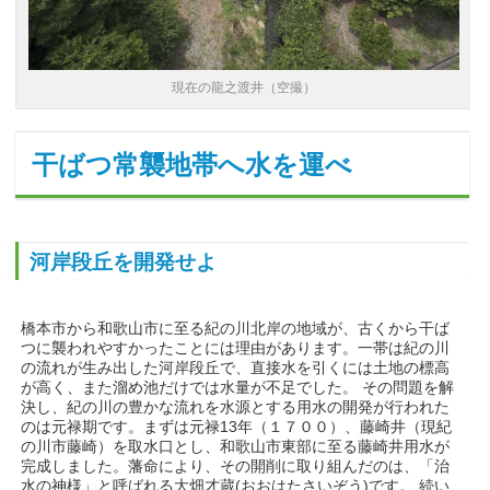
現在の龍之渡井（空撮）
干ばつ常襲地帯へ水を運べ
河岸段丘を開発せよ
橋本市から和歌山市に至る紀の川北岸の地域が、古くから干ば
つに襲われやすかったことには理由があります。一帯は紀の川
の流れが生み出した河岸段丘で、直接水を引くには土地の標高
が高く、また溜め池だけでは水量が不足でした。 その問題を解
決し、紀の川の豊かな流れを水源とする用水の開発が行われた
のは元禄期です。まずは元禄13年（１７００）、藤崎井（現紀
の川市藤崎）を取水口とし、和歌山市東部に至る藤崎井用水が
完成しました。藩命により、その開削に取り組んだのは、「治
水の神様」と呼ばれる大畑才蔵(おおはたさいぞう)です。 続い