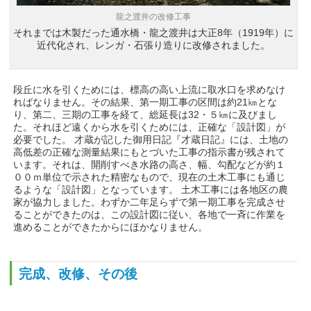
龍之渡井の改修工事
それまでは木製だった通水橋・龍之渡井は大正8年（1919年）に
近代化され、レンガ・石張り造りに改修されました。
段丘に水を引くためには、標高の高い上流に取水口を求めなけ
ればなりません。その結果、第一期工事の区間は約21㎞とな
り、第二、三期の工事を経て、総延長は32・５㎞に及びまし
た。それほど遠くから水を引くためには、正確な「設計図」が
必要でした。 才蔵が記した御用日記『才蔵日記』には、土地の
高低差の正確な測量結果にもとづいた工事の指示書が残されて
います。それは、開削すべき水路の高さ、幅、勾配などが約１
００ｍ単位で示された精密なもので、現在の土木工事にも通じ
るような「設計図」となっています。 土木工事には各地区の農
家が協力しました。わずか二年足らずで第一期工事を完成させ
ることができたのは、この設計図に従い、各地で一斉に作業を
進めることができたからにほかなりません。
完成、改修、その後