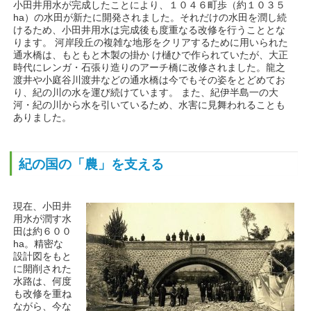
小田井用水が完成したことにより、１０４６町歩（約１０３５
ha）の水田が新たに開発されました。それだけの水田を潤し続
けるため、小田井用水は完成後も度重なる改修を行うこととな
ります。 河岸段丘の複雑な地形をクリアするために用いられた
通水橋は、もともと木製の掛か け樋ひで作られていたが、大正
時代にレンガ・石張り造りのアーチ橋に改修されました。龍之
渡井や小庭谷川渡井などの通水橋は今でもその姿をとどめてお
り、紀の川の水を運び続けています。 また、紀伊半島一の大
河・紀の川から水を引いているため、水害に見舞われることも
ありました。
紀の国の「農」を支える
現在、小田井
用水が潤す水
田は約６００
ha。精密な
設計図をもと
に開削された
水路は、何度
も改修を重ね
ながら、今な