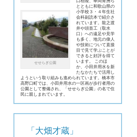
口梧陵、華岡青洲ら
とともに和歌山県の
小学校３・４年生社
会科副読本で紹介さ
れています。龍之渡
井や頭首工（取水
口）への遠足や見学
も多く、地元の偉人
や技術について直接
目で見て学ぶことが
できると好評を得て
います。 このほ
せせらぎ公園
か、小田井用水を新
たなかたちで活用し
ようという取り組みも進められています。橋本市
高野口町では、小田井用水の一区画が歩行者用の
公園として整備され、「せせらぎ公園」の名で住
民に親しまれています。
「大畑才蔵」