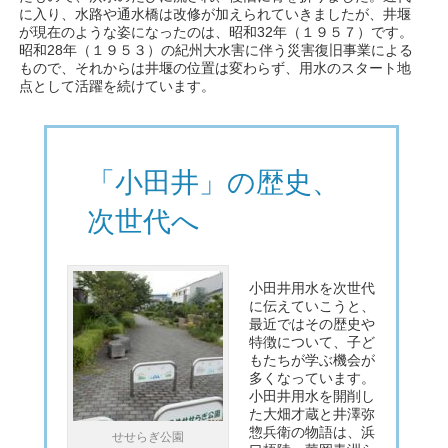
に入り、水路や通水橋は改修が加えられていきましたが、井堰
が現在のような姿になったのは、昭和32年（１９５７）です。
昭和28年（１９５３）の紀州大水害に伴う災害復旧事業による
もので、それからは井堰の位置は変わらず、用水のスタート地
点として活躍を続けています。
「小田井」の歴史、
次世代へ
小田井用水を次世代
に伝えていこうと、
最近ではその歴史や
特徴について、子ど
もたちが学ぶ機会が
多くなっています。
小田井用水を開削し
た大畑才蔵と井澤弥
惣兵衛の物語は、浜
せせらぎ公園