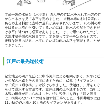
才蔵手製の水盛台（水準器） 真ん中の竹に水を入れて両方の竹
から出る水を見て水平を定めました。 ※橋本市の杉村公園内に
ある郷土資料館に当時の道具が展示されています。 紀の川の水
をはるか上流から引いてくるためには、用水の勾配をできるだ
け水平に近づける必要がありました。そこで用いられたのが、
大畑才蔵手製の水盛台です。水を使って水平を定めるもので、
正確な測量の結果、水平に近い緩勾配の水路を実現することが
できました。
江戸の最先端技術
紀北地区の河岸段丘には中小河川による谷間が多く、水平に近
い勾配の水路をその谷間に通すために、伏越（サイフォン）」
や「渡井（通水橋）」が設けられました。伏越は、川床をくぐ
らせて通水する方法です。渡井は川の上を通すもので、当初は
木製の掛樋が用いられました。特に穴伏川を通す「龍之渡井」
は、橋脚のない21ｍの樋を渡す難工事でした。小田井用水には
11カ所の通水橋と10カ所のサイフォンがあります。