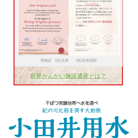
登録証 (左)元本 (右)日本語訳
世界かんがい施設遺産とは？