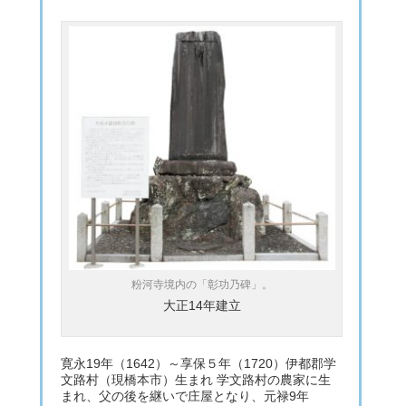
粉河寺境内の「彰功乃碑」。
大正14年建立
寛永19年（1642）～享保５年（1720）伊都郡学
文路村（現橋本市）生まれ 学文路村の農家に生
まれ、父の後を継いで庄屋となり、元禄9年